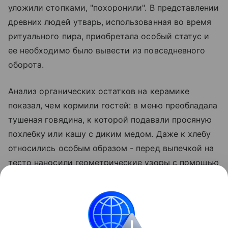
уложили стопками, "похоронили". В представлении
древних людей утварь, использованная во время
ритуального пира, приобретала особый статус и
ее необходимо было вывести из повседневного
оборота.
Анализ органических остатков на керамике
показал, чем кормили гостей: в меню преобладала
тушеная говядина, к которой подавали просяную
похлебку или кашу с диким медом. Даже к хлебу
относились особым образом - перед выпечкой на
тесто наносили геометрические узоры с помощью
глиняных штампов (пинтадерас).
Открытие в Тава-Тепе показывает, что 3000 лет
назад на Кавказе уже существовала развитая