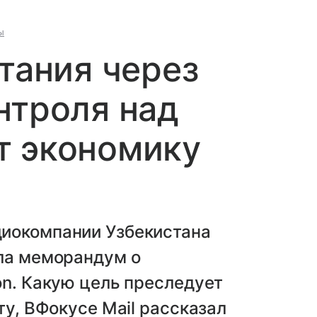
ы
итания через
нтроля над
т экономику
диокомпании Узбекистана
ала меморандум о
on. Какую цель преследует
ту, ВФокусе Mail рассказал