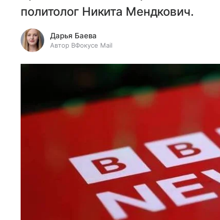
политолог Никита Мендкович.
Дарья Баева
Автор ВФокусе Mail