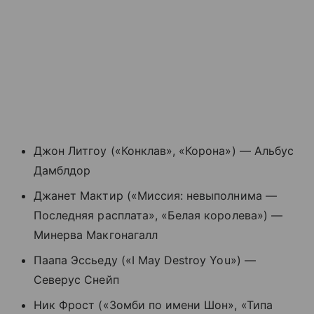
Джон Литгоу («Конклав», «Корона») — Альбус
Дамблдор
Джанет Мактир («Миссия: невыполнима —
Последняя расплата», «Белая королева») —
Минерва Макгонагалл
Паапа Эссьеду («I May Destroy You») —
Северус Снейп
Ник Фрост («Зомби по имени Шон», «Типа