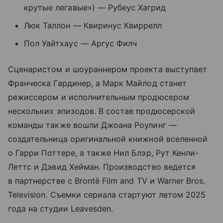
крутые легавые») — Рубеус Хагрид
Люк Таллон — Квиринус Квиррелл
Пол Уайтхаус — Аргус Филч
Сценаристом и шоураннером проекта выступает
Франческа Гардинер, а Марк Майлод станет
режиссером и исполнительным продюсером
нескольких эпизодов. В состав продюсерской
команды также вошли Джоана Роулинг —
создательница оригинальной книжной вселенной
о Гарри Поттере, а также Нил Блэр, Рут Кенли-
Леттс и Дэвид Хейман. Производство ведется
в партнерстве с Brontë Film and TV и Warner Bros.
Television. Съемки сериала стартуют летом 2025
года на студии Leavesden.