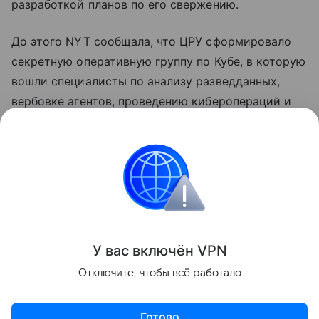
разработкой планов по его свержению.
До этого NYT сообщала, что ЦРУ сформировало
секретную оперативную группу по Кубе, в которую
вошли специалисты по анализу разведданных,
вербовке агентов, проведению киберопераций и
тайных операций. Группа попытается добиться
раскола в политической элите Кубы и
способствовать приходу к власти политиков,
готовых учитывать требования американского
лидера.
Поделиться
У вас включ
ён
V
P
N
Отключите, чтобы всё работало
Готово