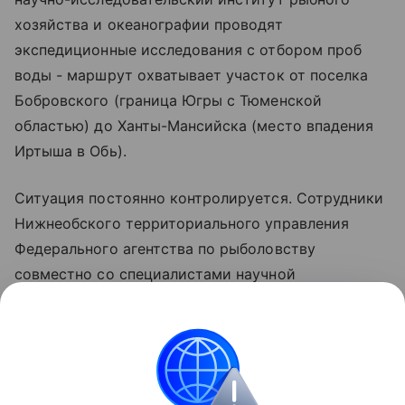
хозяйства и океанографии проводят
экспедиционные исследования с отбором проб
воды - маршрут охватывает участок от поселка
Бобровского (граница Югры с Тюменской
областью) до Ханты-Мансийска (место впадения
Иртыша в Обь).
Ситуация постоянно контролируется. Сотрудники
Нижнеобского территориального управления
Федерального агентства по рыболовству
совместно со специалистами научной
организации Росрыболовства ГНЦ РФ ФГБНУ
"ВНИРО" организовали ежедневный мониторинг
уровня кислорода, температурного режима и
фиксации гибели водных биоресурсов на реке
Иртыш.