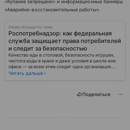
«Купание запрещено» и информационные баннеры
«Аварийно-восстановительные работы».
Узнать больше по теме
Роспотребнадзор: как федеральная
служба защищает права потребителей
и следит за безопасностью
Качество еды в столовой, безопасность игрушек,
чистота воды в кране и даже условия в школе или
офисе — за всем этим следит одна организация.
Роспотребнадзор — федеральная служба, которая
Читать дальше
защищает права потребителей и следит за
санитарной безопасностью. В статье расскажем, как
устроена эта служба, чем она занимается и почему
Поделиться
её работа важна для каждого жителя России.