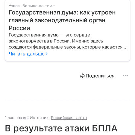
Узнать больше по теме
Государственная дума: как устроен
главный законодательный орган
России
Государственная дума — это сердце
законотворчества в России. Именно здесь
создаются федеральные законы, которые касаются
жизни каждого гражданина: от образования и
Читать дальше
медицины до налогов и внешней политики. В статье
разберем, как устроена Дума.
Поделиться
1 час назад
Источник:
Российская газета
В результате атаки БПЛА