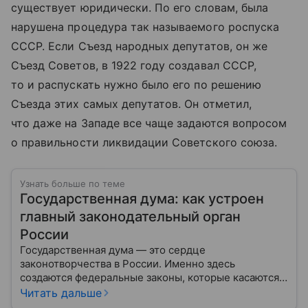
существует юридически. По его словам, была
нарушена процедура так называемого роспуска
СССР. Если Съезд народных депутатов, он же
Съезд Советов, в 1922 году создавал СССР,
то и распускать нужно было его по решению
Съезда этих самых депутатов. Он отметил,
что даже на Западе все чаще задаются вопросом
о правильности ликвидации Советского союза.
Узнать больше по теме
Государственная дума: как устроен
главный законодательный орган
России
Государственная дума — это сердце
законотворчества в России. Именно здесь
создаются федеральные законы, которые касаются
жизни каждого гражданина: от образования и
Читать дальше
медицины до налогов и внешней политики. В статье