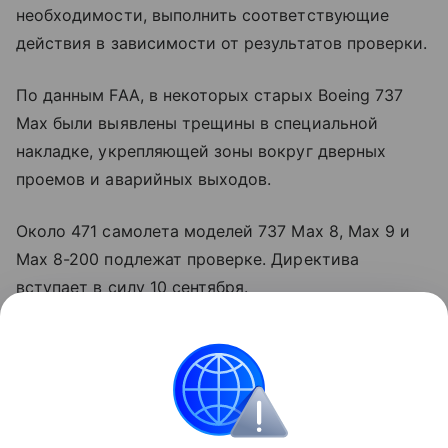
необходимости, выполнить соответствующие
действия в зависимости от результатов проверки.
По данным FAA, в некоторых старых Boeing 737
Max были выявлены трещины в специальной
накладке, укрепляющей зоны вокруг дверных
проемов и аварийных выходов.
Около 471 самолета моделей 737 Max 8, Max 9 и
Max 8-200 подлежат проверке. Директива
вступает в силу 10 сентября.
В сентябре 2025 года сообщалось, что
американская корпорация Boeing намерена
выпустить новый узкофюзеляжный самолет,
заменив им 737 Max.