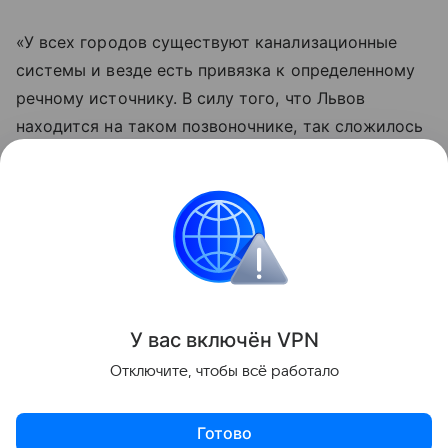
«У всех городов существуют канализационные
системы и везде есть привязка к определенному
речному источнику. В силу того, что Львов
находится на таком позвоночнике, так сложилось
исторически и географически, там риски
коллапса больше в этой части», — отметил
Корольчук.
Украина
Внешняя политика
Новости
Поделиться
У вас включ
ён
V
P
N
Отключите, чтобы всё работало
Готово