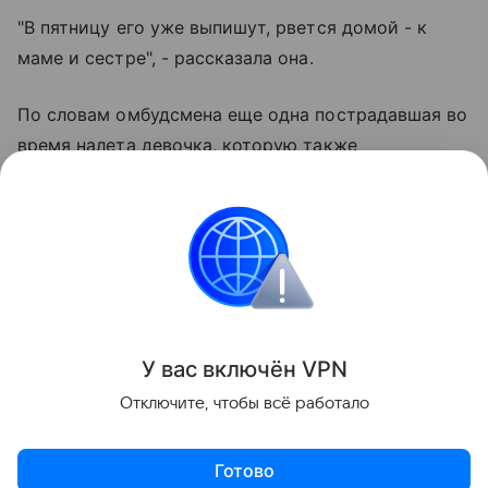
"В пятницу его уже выпишут, рвется домой - к
маме и сестре", - рассказала она.
По словам омбудсмена еще одна пострадавшая во
время налета девочка, которую также
госпитализировали, уже выписана домой.
Во время налета БПЛА на Саратов и Энгельс в
воскресенье погибли два человека, еще несколько
жителей получили травмы.
Поделиться
У вас включ
ён
V
P
N
Отключите, чтобы всё работало
Готово