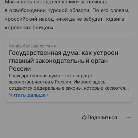
Ына и весь народ республики за помощь
в освобождении Курской области. По его словам,
«российский народ никогда не забудет подвига
корейских бойцов».
Узнать больше по теме
Государственная дума: как устроен
главный законодательный орган
России
Государственная дума — это сердце
законотворчества в России. Именно здесь
создаются федеральные законы, которые касаются
жизни каждого гражданина: от образования и
Читать дальше
медицины до налогов и внешней политики. В статье
разберем, как устроена Дума.
Поделиться