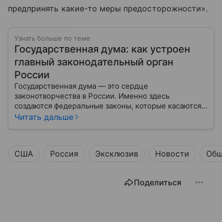
предпринять какие-то меры предосторожности».
Узнать больше по теме
Государственная дума: как устроен
главный законодательный орган
России
Государственная дума — это сердце
законотворчества в России. Именно здесь
создаются федеральные законы, которые касаются
жизни каждого гражданина: от образования и
Читать дальше
медицины до налогов и внешней политики. В статье
разберем, как устроена Дума.
США
Россия
Эксклюзив
Новости
Общ
Поделиться