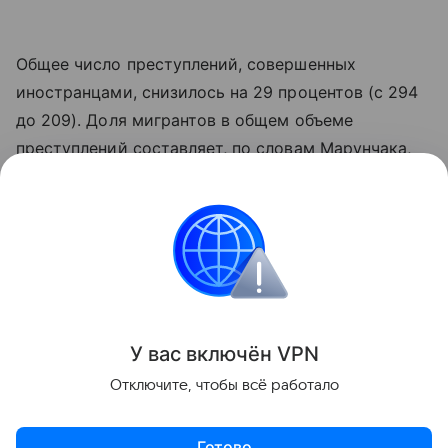
Общее число преступлений, совершенных
иностранцами, снизилось на 29 процентов (с 294
до 209). Доля мигрантов в общем объеме
преступлений составляет, по словам Марунчака,
2,2 процента.
Из Ростовской области выдворено почти шесть
тысяч человек. Для 88 процентов из них въезд в
Россию закрыт.
Поделиться
У вас включ
ён
V
P
N
Отключите, чтобы всё работало
Готово