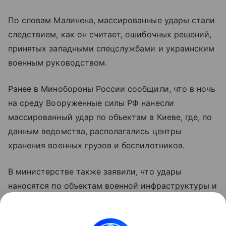
По словам Малинена, массированные удары стали
следствием, как он считает, ошибочных решений,
принятых западными спецслужбами и украинским
военным руководством.
Ранее в Минобороны России сообщили, что в ночь
на среду Вооруженные силы РФ нанесли
массированный удар по объектам в Киеве, где, по
данным ведомства, располагались центры
хранения военных грузов и беспилотников.
В министерстве также заявили, что удары
наносятся по объектам военной инфраструктуры и
предприятиям оборонно-промышленного
комплекса Украины с применением высокоточного