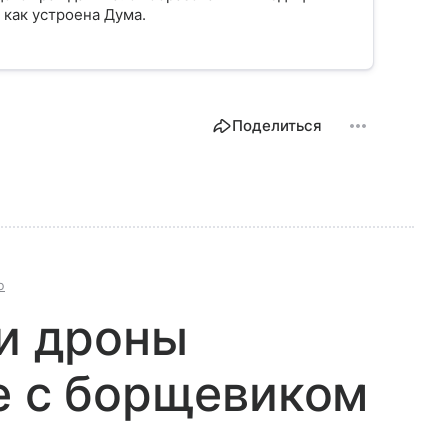
 как устроена Дума.
Поделиться
ю
 и дроны
е с борщевиком