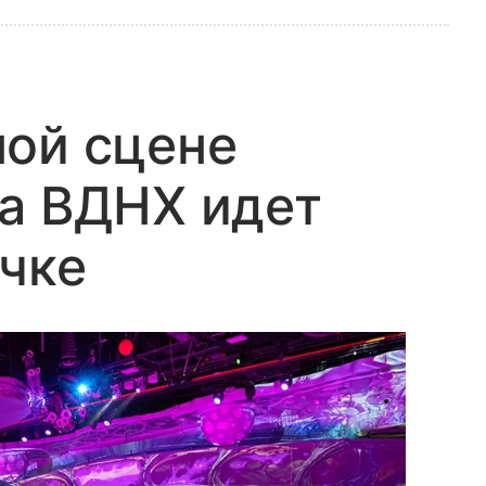
ной сцене
а ВДНХ идет
чке