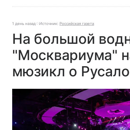
1 день назад
Источник:
Российская газета
На большой вод
"Москвариума" н
мюзикл о Русало