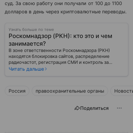
суд. За свою работу они получали от 100 до 1100
долларов в день через криптовалютные переводы.
Узнать больше по теме
Роскомнадзор (РКН): кто это и чем
занимается?
В зоне ответственности Роскомнадзора (РКН)
находятся блокировка сайтов, распределение
радиочастот, регистрация СМИ и контроль за
защитой персональных данных. Это главный
Читать дальше
регулятор цифрового и медийного пространства
России. В статье разберем, чем занимается эта
организация и почему она так важна для каждого
Россия
правоохранительные органы
Новост
пользователя интернета и телефона.
Поделиться