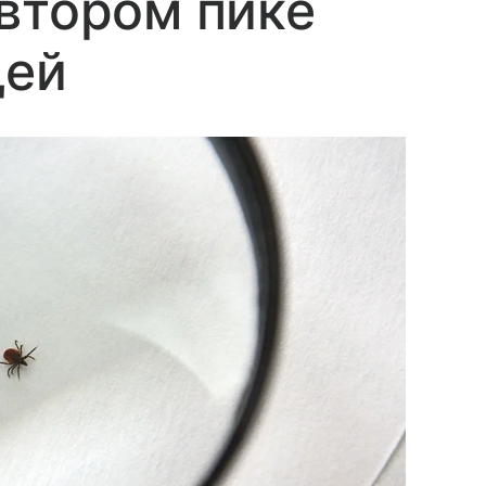
втором пике
щей