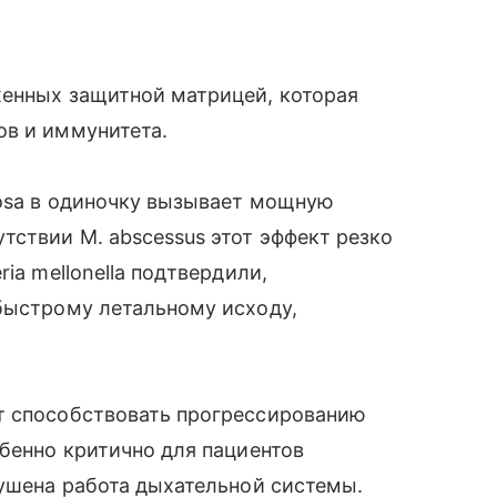
женных защитной матрицей, которая
ов и иммунитета.
nosa в одиночку вызывает мощную
тствии M. abscessus этот эффект резко
ia mellonella подтвердили,
 быстрому летальному исходу,
т способствовать прогрессированию
обенно критично для пациентов
рушена работа дыхательной системы.