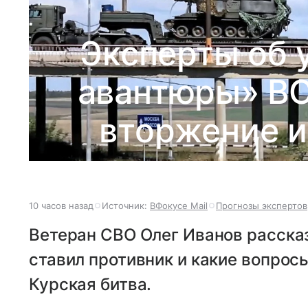
Эксперты об 
авантюры» ВС
вторжение и
10 часов назад
Источник:
ВФокусе Mail
Прогнозы экспертов
Ветеран СВО Олег Иванов рассказ
ставил противник и какие вопро
Курская битва.