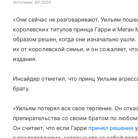
Источник:
AP 2024
«Они сейчас не разговаривают. Уильям пошел
королевских титулов принца Гарри и Мега
образом решен, когда они изначально ушли.
их от королевской семьи, и он сожалеет, чт
издания.
Инсайдер отметил, что принц Уильям агресс
брату.
«Уильям потерял все свое терпение. Он отка
препирательства со своим братом по любому
Он считает, что если Гарри
принял решение
у
с последствиями, которые это за собой повл