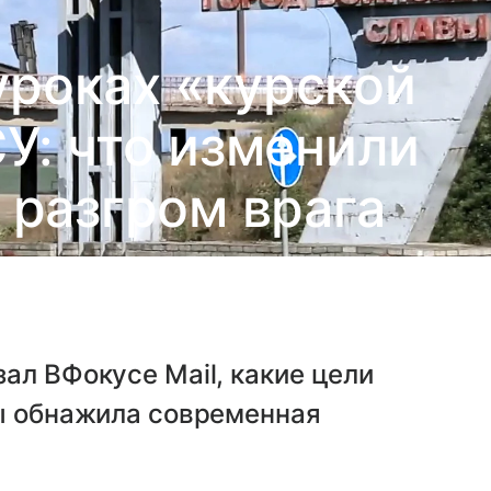
уроках «курской
У: что изменили
 разгром врага
ал ВФокусе Mail, какие цели
сы обнажила современная