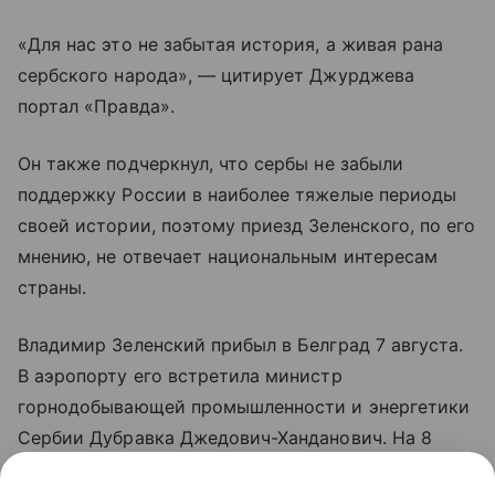
«Для нас это не забытая история, а живая рана
сербского народа», — цитирует Джурджева
портал «Правда».
Он также подчеркнул, что сербы не забыли
поддержку России в наиболее тяжелые периоды
своей истории, поэтому приезд Зеленского, по его
мнению, не отвечает национальным интересам
страны.
Владимир Зеленский прибыл в Белград 7 августа.
В аэропорту его встретила министр
горнодобывающей промышленности и энергетики
Сербии Дубравка Джедович-Ханданович. На 8
августа запланированы переговоры президента