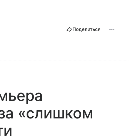
Поделиться
емьера
 за «слишком
ти