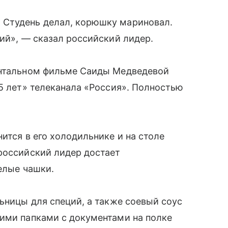
 Студень делал, корюшку мариновал.
кий», — сказал российский лидер.
ентальном фильме Саиды Медведевой
25 лет» телеканала «Россия». Полностью
ится в его холодильнике и на столе
российский лидер достает
елые чашки.
льницы для специй, а также соевый соус
чими папками с документами на полке