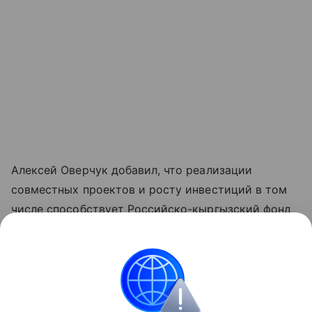
Алексей Оверчук добавил, что реализации
совместных проектов и росту инвестиций в том
числе способствует Российско-кыргызский фонд
развития, как один из ключевых институтов
укрепления двусторонних связей.
"Реализовано около четырех тысяч проектов во
всех регионах республики", - отметил он.