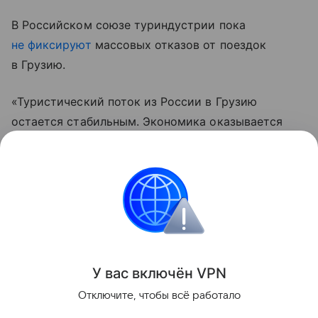
В Российском союзе туриндустрии пока
не фиксируют
массовых отказов от поездок
в Грузию.
«Туристический поток из России в Грузию
остается стабильным. Экономика оказывается
сильнее политических провокаций — и это
главный ответ тем, кто пытается поссорить два
народа», — заключил Арешев.
Грузия
Россия
Эксклюзив
Внешняя поли
Поделиться
У вас включ
ён
V
P
N
Отключите, чтобы всё работало