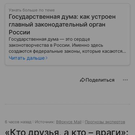
Узнать больше по теме
Государственная дума: как устроен
главный законодательный орган
России
Государственная дума — это сердце
законотворчества в России. Именно здесь
создаются федеральные законы, которые касаются
жизни каждого гражданина: от образования и
Читать дальше
медицины до налогов и внешней политики. В статье
разберем, как устроена Дума.
Поделиться
6 часов назад
Источник:
ВФокусе Mail
Прогнозы экспертов
«Кто друзья, а кто – враги»: