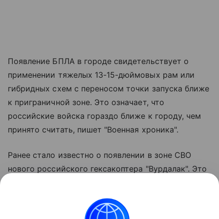
Появление БПЛА в городе свидетельствует о
применении тяжелых 13-15-дюймовых рам или
гибридных схем с переносом точки запуска ближе
к приграничной зоне. Это означает, что
российские войска гораздо ближе к городу, чем
принято считать, пишет "Военная хроника".
Ранее стало известно о появлении в зоне СВО
нового российского гексакоптера "Вурдалак". Это
военная модификация гражданского грузового
дрона, при ее создании упор делался на качества:
более других нужные на передовой: простоту,