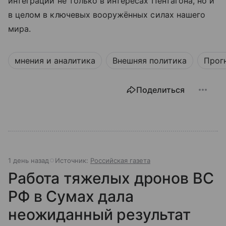
интеграции не только в интересах Пентагона, но и
в целом в ключевых вооружённых силах нашего
мира.
мнения и аналитика
Внешняя политика
Прог
Поделиться
1 день назад
Источник:
Российская газета
Работа тяжелых дронов ВС
РФ в Сумах дала
неожиданный результат