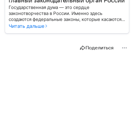
главный законодательный орган России
Государственная дума — это сердце
законотворчества в России. Именно здесь
создаются федеральные законы, которые касаются
жизни каждого гражданина: от образования и
Читать дальше
медицины до налогов и внешней политики. В статье
разберем, как устроена Дума.
Поделиться