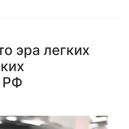
то эра легких
ских
 РФ