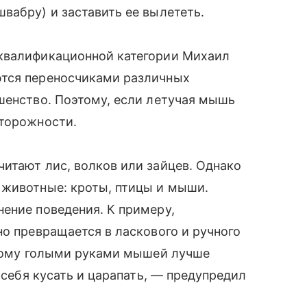
вабру) и заставить ее вылететь.
 квалификационной категории Михаил
ются переносчиками различных
шенство. Поэтому, если летучая мышь
сторожности.
итают лис, волков или зайцев. Однако
 животные: кроты, птицы и мыши.
ение поведения. К примеру,
но превращается в ласкового и ручного
этому голыми руками мышей лучше
м себя кусать и царапать, — предупредил