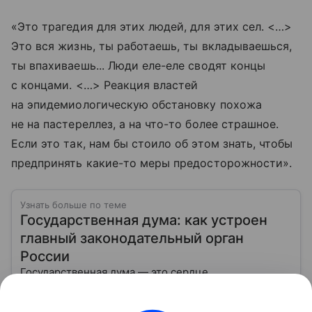
«Это трагедия для этих людей, для этих сел. <…>
Это вся жизнь, ты работаешь, ты вкладываешься,
ты впахиваешь... Люди еле-еле сводят концы
с концами. <…> Реакция властей
на эпидемиологическую обстановку похожа
не на пастереллез, а на что-то более страшное.
Если это так, нам бы стоило об этом знать, чтобы
предпринять какие-то меры предосторожности».
Узнать больше по теме
Государственная дума: как устроен
главный законодательный орган
России
Государственная дума — это сердце
законотворчества в России. Именно здесь
создаются федеральные законы, которые касаются