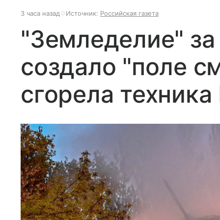
3 часа назад
Источник:
Российская газета
"Земледелие" за
создало "поле см
сгорела техника