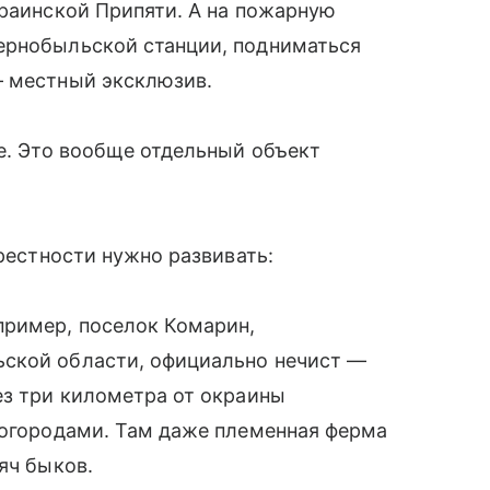
краинской Припяти. А на пожарную
ернобыльской станции, подниматься
— местный эксклюзив.
ке. Это вообще отдельный объект
крестности нужно развивать:
пример, поселок Комарин,
ьской области, официально нечист —
ез три километра от окраины
 огородами. Там даже племенная ферма
яч быков.