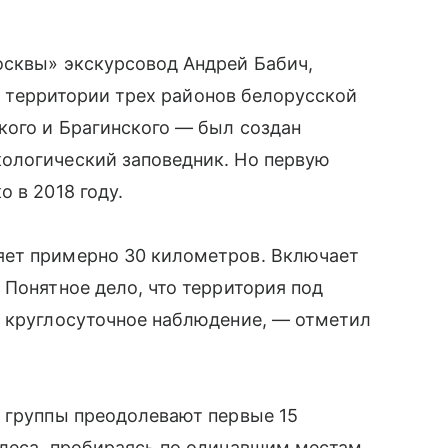
осквы» экскурсовод Андрей Бабич,
на территории трех районов белорусской
кого и Брагинского — был создан
ологический заповедник. Но первую
 в 2018 году.
яет примерно 30 километров. Включает
 Понятное дело, что территория под
и круглосуточное наблюдение, — отметил
е группы преодолевают первые 15
 леса, пробираясь по одичавшим местам,