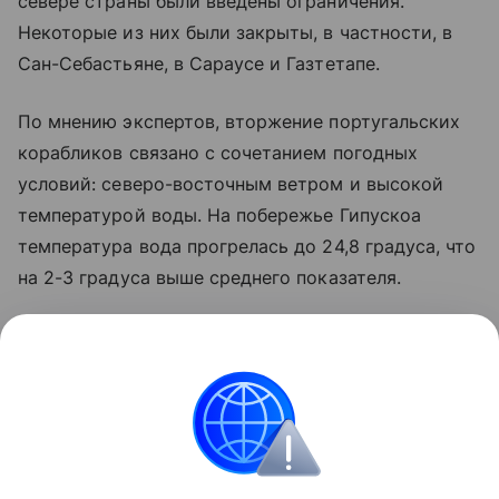
севере страны были введены ограничения.
Некоторые из них были закрыты, в частности, в
Сан-Себастьяне, в Сараусе и Газтетапе.
По мнению экспертов, вторжение португальских
корабликов связано с сочетанием погодных
условий: северо-восточным ветром и высокой
температурой воды. На побережье Гипускоа
температура вода прогрелась до 24,8 градуса, что
на 2-3 градуса выше среднего показателя.
Французские власти также подняли тревогу на
этой неделе после появления многочисленных
физалий на атлантическом побережье: несколько
пляжей были закрыты, в том числе в Бретани и
Ландах.