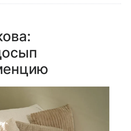
ова:
досып
менцию