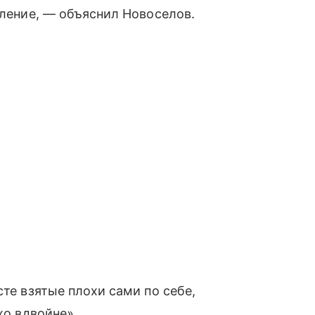
вление, — объяснил Новоселов.
сте взятые плохи сами по себе,
хо вдвойне».