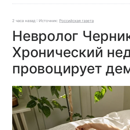
2 часа назад
Источник:
Российская газета
Невролог Черник
Хронический не
провоцирует де