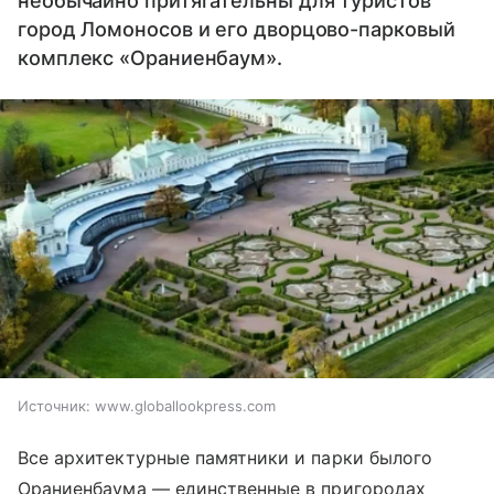
необычайно притягательны для туристов
город Ломоносов и его дворцово-парковый
комплекс «Ораниенбаум».
Источник:
www.globallookpress.com
Все архитектурные памятники и парки былого
Ораниенбаума — единственные в пригородах