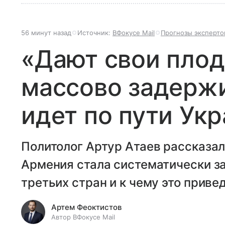
56 минут назад
Источник:
ВФокусе Mail
Прогнозы эксперто
«Дают свои плод
массово задержи
идет по пути Ук
Политолог Артур Атаев рассказал
Армения стала систематически з
третьих стран и к чему это привед
Артем Феоктистов
Автор ВФокусе Mail