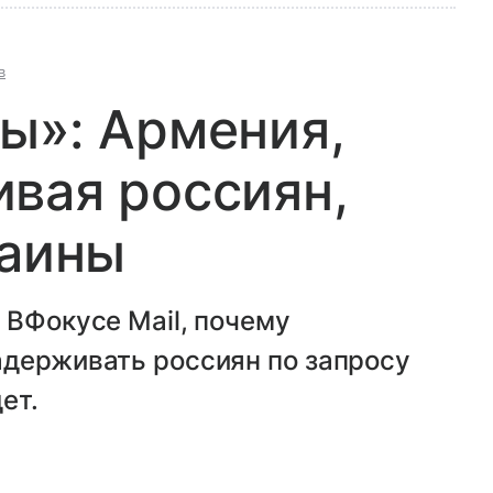
в
ы»: Армения,
вая россиян,
раины
 ВФокусе Mail, почему
адерживать россиян по запросу
ет.