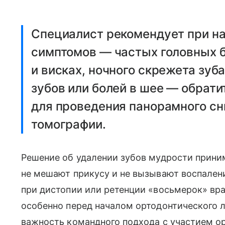
Специалист рекомендует при н
симптомов — частых головных б
и висках, ночного скрежета зуб
зубов или болей в шее — обрати
для проведения панорамного с
томографии.
Решение об удалении зубов мудрости прини
не мешают прикусу и не вызывают воспалени
при дистопии или ретенции «восьмерок» вр
особенно перед началом ортодонтического 
важность командного подхода с участием ор