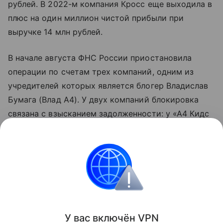
рублей. В 2022-м компания Кросс еще выходила в
плюс на один миллион чистой прибыли при
выручке 14 млн рублей.
В начале августа ФНС России приостановила
операции по счетам трех компаний, одним из
учредителей которых является блогер Владислав
Бумага (Влад А4). У двух компаний блокировка
связана с взысканием задолженности: у «А4 Кидс
Кузьминки» долг превышает 2,29 млн рублей, у
«А4 Магазин» — более 1,1 млн рублей. Счета
третьей фирмы, «Дпицца северо-восток»,
заблокированы из-за непредставления налоговой
декларации в установленный срок.
Поделиться
У вас включ
ён
V
P
N