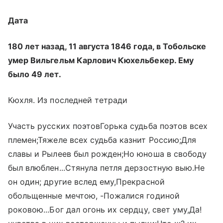
Дата
180 лет назад, 11 августа 1846 года, в Тобольске
умер Вильгельм Карлович Кюхельбекер. Ему
было 49 лет.
Кюхля. Из последней тетради
Участь русских поэтовГорька судьба поэтов всех
племен;Тяжеле всех судьба казнит Россию;Для
славы и Рылеев был рожден;Но юноша в свободу
был влюблен...Стянула петля дерзостную выю.Не
он один; другие вслед ему,Прекрасной
обольщенные мечтою, -Пожалися годиной
роковою...Бог дал огонь их сердцу, свет уму,Да!