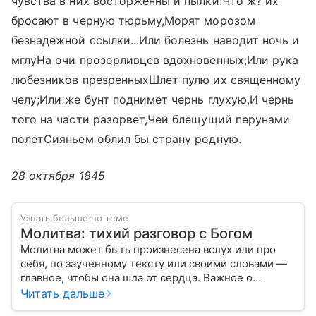
чувства в них восторженны и пылки:Что ж? их
бросают в черную тюрьму,Морят морозом
безнадежной ссылки...Или болезнь наводит ночь и
мглуНа очи прозорливцев вдохновенных;Или рука
любезников презренныхШлет пулю их священному
челу;Или же бунт поднимет чернь глухую,И чернь
того на части разорвет,Чей блещущий перунами
полетСияньем облил бы страну родную.
28 октября 1845
Узнать больше по теме
Молитва: тихий разговор с Богом
Молитва может быть произнесена вслух или про
себя, по заученному тексту или своими словами —
главное, чтобы она шла от сердца. Важное о
значении молитв — в нашем материале.
Читать дальше