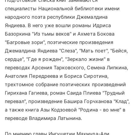
специалисты Национальной библиотеки имени
народного поэта республики Джемалдина
Яндиева. В него уже вошли романы Идриса
Базоркина "Из тьмы веков" и Ахмета Бокова
"Багровые зори", поэтические произведения
Джемалдина Яндиева "Слеза", "Мать поет", "Бейся,
сердце", "Где я рожден", "Зеркало жизни" в
переводах Арсения Тарковского, Семена Липкина,
Анатолия Передреева и Бориса Сиротина,
трехтомное собрание поэтических произведений
Гирихана Гагиева, роман Саида Плиева "Трудный
перевал", произведение Башира Горчханова "Клад",
а также книга Азы Кодзоевой "Родина - во мне" в
переводе Владимира Латынина.
По мнению главы Ингушетии Махмуда-Али