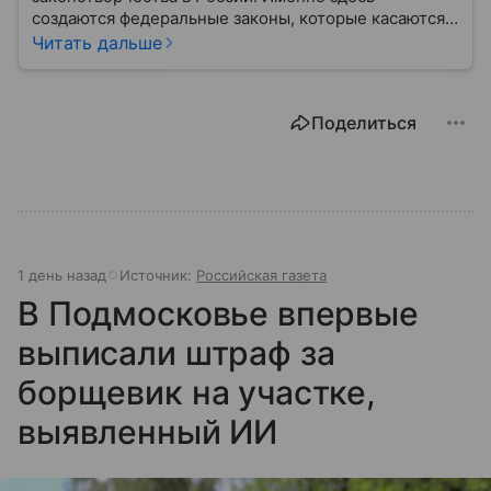
создаются федеральные законы, которые касаются
жизни каждого гражданина: от образования и
Читать дальше
медицины до налогов и внешней политики. В статье
разберем, как устроена Дума.
Поделиться
1 день назад
Источник:
Российская газета
В Подмосковье впервые
выписали штраф за
борщевик на участке,
выявленный ИИ