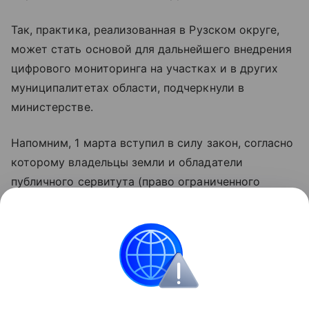
Так, практика, реализованная в Рузском округе,
может стать основой для дальнейшего внедрения
цифрового мониторинга на участках и в других
муниципалитетах области, подчеркнули в
министерстве.
Напомним, 1 марта вступил в силу закон, согласно
которому владельцы земли и обладатели
публичного сервитута (право ограниченного
пользования землей в государственных или
муниципальных интересах, например в районах
проезда, прохода или прокладки коммуникаций)
обязаны уничтожать борщевик и другие
чужеродные растения.