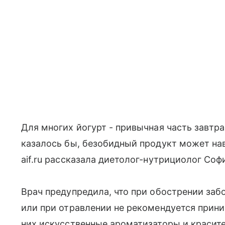
Для многих йогурт - привычная часть завтра
казалось бы, безобидный продукт может нав
aif.ru рассказала диетолог-нутрициолог Соф
Врач предупредила, что при обострении за
или при отравлении не рекомендуется прин
них искусственные ароматизаторы и краси