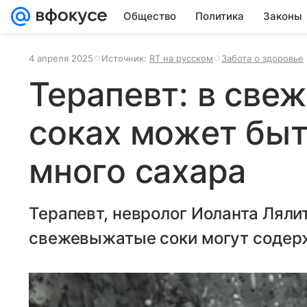
Общество
Политика
Законы
4 апреля 2025
Источник:
RT на русском
Забота о здоровье
Терапевт: в св
соках может бы
много сахара
Терапевт, невролог Иоланта Лялит
свежевыжатые соки могут содерж