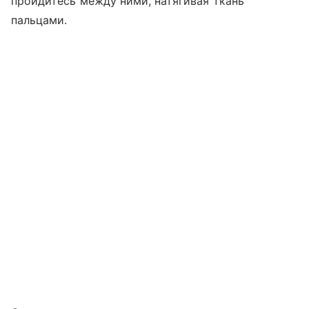
пройдитесь между ними, натягивая ткань
пальцами.