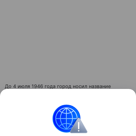
До 4 июля 1946 года город носил название
Кенигсберг. Основан в 1255 году рыцарями
Тевтонского ордена как крепость. В центре города
расположен остров Канта, на котором
возвышается Кафедральный собор - одна из
главных достопримечательностей Калининграда.