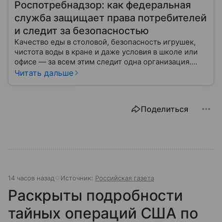
Роспотребнадзор: как федеральная
служба защищает права потребителей
и следит за безопасностью
Качество еды в столовой, безопасность игрушек,
чистота воды в кране и даже условия в школе или
офисе — за всем этим следит одна организация.
Роспотребнадзор — федеральная служба, которая
Читать дальше
защищает права потребителей и следит за
санитарной безопасностью. В статье расскажем, как
устроена эта служба, чем она занимается и почему
Поделиться
её работа важна для каждого жителя России.
14 часов назад
Источник:
Российская газета
Раскрыты подробности
тайных операций США по