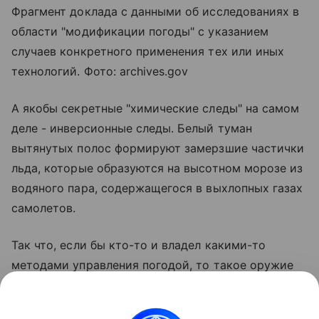
Фрагмент доклада с данными об исследованиях в
области "модификации погоды" с указанием
случаев конкретного применения тех или иных
технологий. Фото: archives.gov
А якобы секретные "химические следы" на самом
деле - инверсионные следы. Белый туман
вытянутых полос формируют замерзшие частички
льда, которые образуются на высотном морозе из
водяного пара, содержащегося в выхлопных газах
самолетов.
Так что, если бы кто-то и владел какими-то
методами управления погодой, то такое оружие
позволяло бы защититься и от жары, и от
наводнений, и от ураганов. Но нет страны,