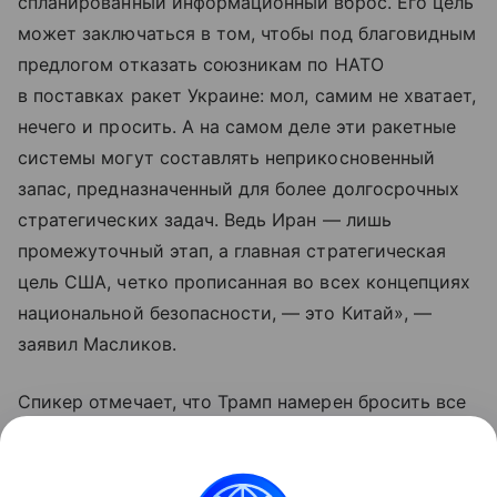
спланированный информационный вброс. Его цель
может заключаться в том, чтобы под благовидным
предлогом отказать союзникам по НАТО
в поставках ракет Украине: мол, самим не хватает,
нечего и просить. А на самом деле эти ракетные
системы могут составлять неприкосновенный
запас, предназначенный для более долгосрочных
стратегических задач. Ведь Иран — лишь
промежуточный этап, а главная стратегическая
цель США, четко прописанная во всех концепциях
национальной безопасности, — это Китай», —
заявил Масликов.
Спикер отмечает, что Трамп намерен бросить все
силы на сдерживание Пекина, так как именно
Китай выдавливает экономику США с мировых
рынков.