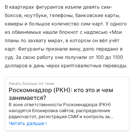
В квартирах фигурантов изъяли девять сим-
боксов, ноутбуки, телефоны, банковские карты,
камеры и большое количество сим-карт. У одного
из обвиняемых нашли блокнот с надписью «Мои
планы по захвату мира», в котором он вёл учёт
карт. Фигуранты признали вину, дело передано в
суд. За свою работу они получали от 100 до 1100
долларов в день через криптовалютные переводы.
Узнать больше по теме
Роскомнадзор (РКН): кто это и чем
занимается?
В зоне ответственности Роскомнадзора (РКН)
находятся блокировка сайтов, распределение
радиочастот, регистрация СМИ и контроль за
защитой персональных данных. Это главный
Читать дальше
регулятор цифрового и медийного пространства