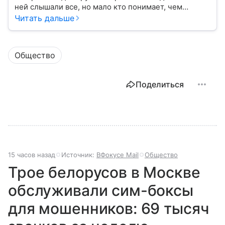
ней слышали все, но мало кто понимает, чем
именно занимается Федеральная служба
Читать дальше
безопасности, как устроена ее работа, подробнее —
в материале.
Общество
Поделиться
15 часов назад
Источник:
ВФокусе Mail
Общество
Трое белорусов в Москве
обслуживали сим-боксы
для мошенников: 69 тысяч