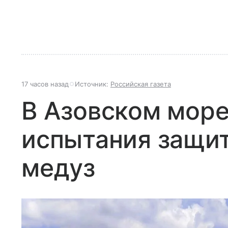
17 часов назад
Источник:
Российская газета
В Азовском море
испытания защит
медуз