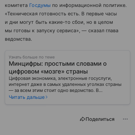
комитета
Госдумы
по информационной политике.
«Техническая готовность есть. В первые часы
и дни могут быть какие-то сбои, но в целом
мы готовы к запуску сервиса», — сказал глава
ведомства.
Узнать больше по теме
Минцифры: простыми словами о
цифровом «мозге» страны
Цифровая экономика, электронные госуслуги,
интернет даже в самых удаленных уголках страны
— за всем этим стоит одно ведомство. В
повседневной речи его называют просто
Читать дальше
«Минцифры», но официальное название звучит куда
длиннее. Это министерство — своего рода
цифровой «мозг» России, который отвечает за
Поделиться
развитие технологий, связь и информационную
среду. В статье разберем, что такое Минцифры, чем
оно занимается и как его работа влияет на жизнь