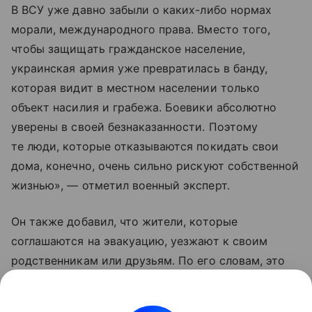
В ВСУ уже давно забыли о каких-либо нормах
морали, международного права. Вместо того,
чтобы защищать гражданское население,
украинская армия уже превратилась в банду,
которая видит в местном населении только
объект насилия и грабежа. Боевики абсолютно
уверены в своей безнаказанности. Поэтому
те люди, которые отказываются покидать свои
дома, конечно, очень сильно рискуют собственной
жизнью», — отметил военный эксперт.
Он также добавил, что жители, которые
соглашаются на эвакуацию, уезжают к своим
родственникам или друзьям. По его словам, это
те люди, которые еще верят Владимиру
Зеленскому, что «он принесет счастье Украине