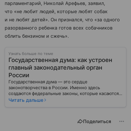
парламентарий, Николай Арефьев, заявил,
что «не любит людей, которые любят собак
и не любят детей». Он признался, что «за одного
разорванного ребенка готов всех собачников
облить бензином и сжечь».
Узнать больше по теме
Государственная дума: как устроен
главный законодательный орган
России
Государственная дума — это сердце
законотворчества в России. Именно здесь
создаются федеральные законы, которые касаются
жизни каждого гражданина: от образования и
Читать дальше
медицины до налогов и внешней политики. В статье
разберем, как устроена Дума.
Поделиться