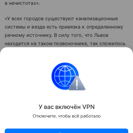
в нечистотах».
«У всех городов существуют канализационные
системы и везде есть привязка к определенному
речному источнику. В силу того, что Львов
находится на таком позвоночнике, так сложилось
исторически и географически, там риски
коллапса больше в этой части», — отметил
Корольчук.
Украина
Внешняя политика
Новости
Поделиться
У вас включ
ён
V
P
N
Отключите, чтобы всё работало