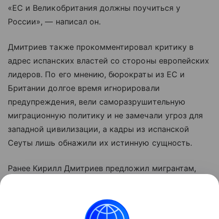
«ЕС и Великобритания должны поучиться у
России», — написал он.
Дмитриев также прокомментировал критику в
адрес испанских властей со стороны европейских
лидеров. По его мнению, бюрократы из ЕС и
Британии долгое время игнорировали
предупреждения, вели саморазрушительную
миграционную политику и не замечали угроз для
западной цивилизации, а кадры из испанской
Сеуты лишь обнажили их истинную сущность.
Ранее Кирилл Дмитриев предложил мигрантам,
прорвавшимся в Испанию, отправиться с
благодарностью к главе Еврокомиссии Урсуле фон
дер Ляйен.