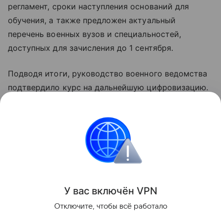
регламент, сроки наступления оснований для
обучения, а также предложен актуальный
перечень военных вузов и специальностей,
доступных для зачисления до 1 сентября.
Подводя итоги, руководство военного ведомства
подтвердило курс на дальнейшую цифровизацию.
Перевод процедур в цифровой формат
рассматривается как ключевой инструмент для
сокращения сроков рассмотрения запросов с
нынешних двух-трех недель до пяти или даже
трех суток.
Поделиться
У вас включ
ён
V
P
N
Отключите, чтобы всё работало