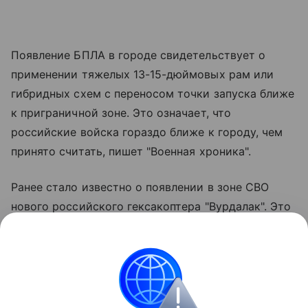
Появление БПЛА в городе свидетельствует о
применении тяжелых 13-15-дюймовых рам или
гибридных схем с переносом точки запуска ближе
к приграничной зоне. Это означает, что
российские войска гораздо ближе к городу, чем
принято считать, пишет "Военная хроника".
Ранее стало известно о появлении в зоне СВО
нового российского гексакоптера "Вурдалак". Это
военная модификация гражданского грузового
дрона, при ее создании упор делался на качества:
более других нужные на передовой: простоту,
живучесть, модульную конструкцию и
возможность автономной работы.