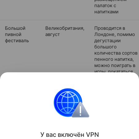
палаток с
напитками
Большой
Великобритания,
Проводится в
пивной
август
Лондоне, помимо
фестиваль
дегустации
большого
количества сортов
пенного напитка,
можно поиграть в
игры, покататься
на аттракционах,
послушать живую
музыку
праздники
Разъясняем
Поделиться
У вас включ
ён
V
P
N