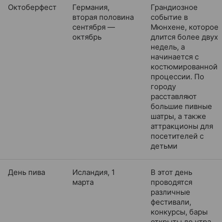
Октоберфест
Германия,
Грандиозное
вторая половина
событие в
сентября —
Мюнхене, которое
октябрь
длится более двух
недель, а
начинается с
костюмированной
процессии. По
городу
расставляют
большие пивные
шатры, а также
аттракционы для
посетителей с
детьми
День пива
Исландия, 1
В этот день
марта
проводятся
различные
фестивали,
конкурсы, бары
открыты до утра