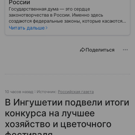
России
Государственная дума — это сердце
законотворчества в России. Именно здесь
создаются федеральные законы, которые касаются
жизни каждого гражданина: от образования и
Читать дальше
медицины до налогов и внешней политики. В статье
разберем, как устроена Дума.
Поделиться
10 часов назад
Источник:
Российская газета
В Ингушетии подвели итоги
конкурса на лучшее
хозяйство и цветочного
фестиваля