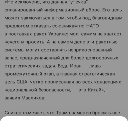
«Не исключено, что данная “утечка” —
спланированный информационный вброс. Его цель
может заключаться в том, чтобы под благовидным
предлогом отказать союзникам по НАТО
в поставках ракет Украине: мол, самим не хватает,
нечего и просить. А на самом деле эти ракетные
системы могут составлять неприкосновенный
запас, предназначенный для более долгосрочных
стратегических задач. Ведь Иран — лишь
промежуточный этап, а главная стратегическая
цель США, четко прописанная во всех концепциях
национальной безопасности, — это Китай», —
заявил Масликов.
Спикер отмечает, что Трамп намерен бросить все
силы на сдерживание Пекина, так как именно