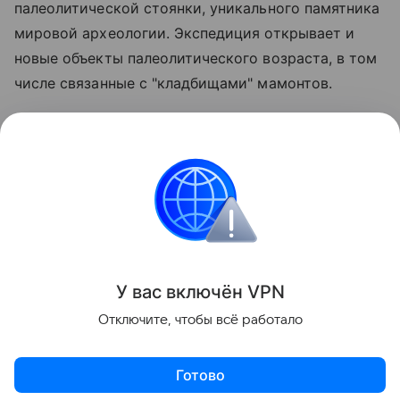
палеолитической стоянки, уникального памятника
мировой археологии. Экспедиция открывает и
новые объекты палеолитического возраста, в том
числе связанные с "кладбищами" мамонтов.
В 2001 году в нижнем течении реки Яны, в
арктической Восточной Сибири, ученые нашли
Янскую стоянку - древнейший след пребывания
человека в Арктике, уникальный объект мирового
культурного наследия.
Поделиться
У вас включ
ён
V
P
N
Отключите, чтобы всё работало
Готово