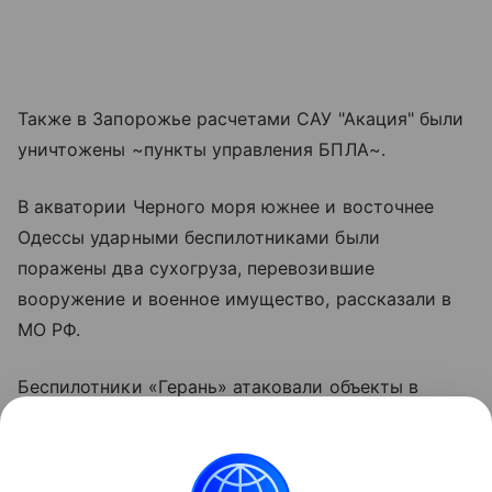
Также в Запорожье расчетами САУ "Акация" были
уничтожены ~пункты управления БПЛА~.
В акватории Черного моря южнее и восточнее
Одессы ударными беспилотниками были
поражены два сухогруза, перевозившие
вооружение и военное имущество, рассказали в
МО РФ.
Беспилотники «Герань» атаковали объекты в
Николаевской области, в районах Кривого Рога и
Синельниково, а также в Харьковской, Сумской и
Черниговской областях. Взрывы в течение ночи